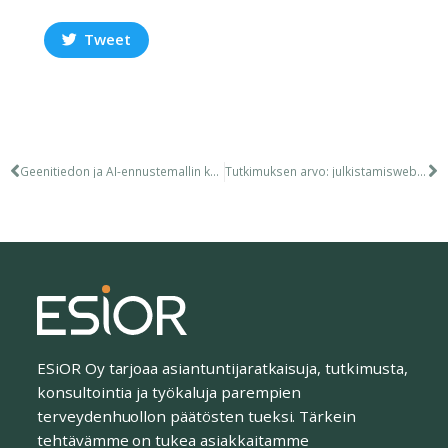
Tweet
Geenitiedon ja AI-ennustemallin käyttö: kustannusvaikuttavuus. Tietoturvallinen käyttötila ja EHDS: vertailu. ISPOR US
Tutkimuksen arvo: julkistamiswebinaari
ESiOR Oy tarjoaa asiantuntijaratkaisuja, tutkimusta,
konsultointia ja työkaluja parempien
terveydenhuollon päätösten tueksi. Tärkein
tehtävämme on tukea asiakkaitamme