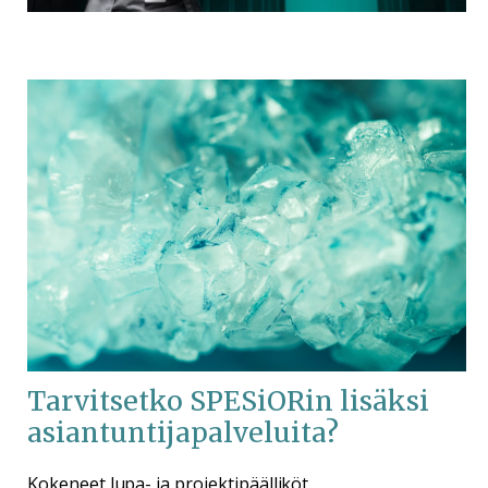
Tarvitsetko SPESiORin lisäksi
asiantuntijapalveluita?
Kokeneet lupa- ja projektipäälliköt,