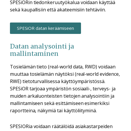
SPESiORin tiedonkeruutyökalua voidaan käyttää
sekä kaupallisiin että akateemisiin tehtäviin.
SPESiOR datan keräämiseen
Datan analysointi ja
mallintaminen
Tosielämän tieto (real-world data, RWD) voidaan
muuttaa tosielämän näytöksi (real-world evidence,
RWE) tietoturvallisessa käyttöympäristössä.
SPESiOR tarjoaa ympäristön sosiaali-, terveys- ja
muiden arkaluonteisten tietojen analysointiin ja
mallintamiseen sekä esittämiseen esimerkiksi
raportteina, näkymiä tai käyttöliityminä.
SPESIORia voidaan räätälöidä asiakastarpeiden