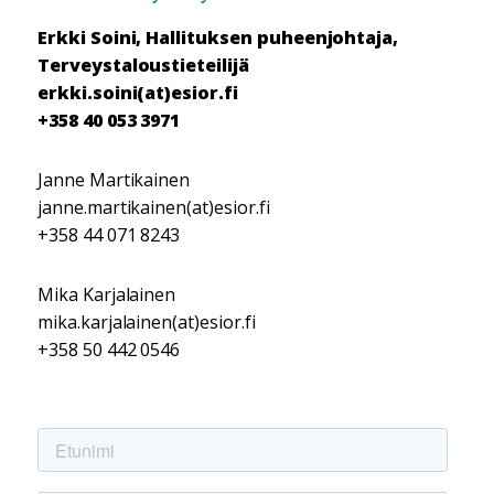
Erkki Soini, Hallituksen puheenjohtaja,
Terveystaloustieteilijä
erkki.soini(at)esior.fi
+358 40 053 3971
Janne Martikainen
janne.martikainen(at)esior.fi
+358 44 071 8243
Mika Karjalainen
mika.karjalainen(at)esior.fi
+358 50 442 0546