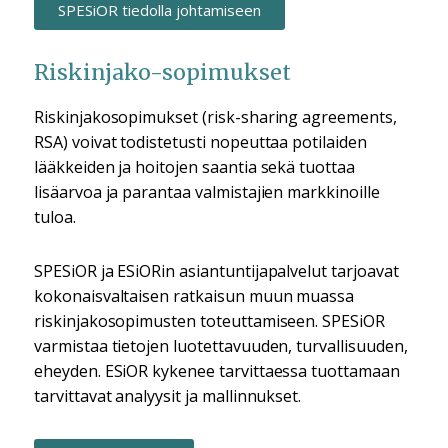
SPESiOR tiedolla johtamiseen
Riskinjako-sopimukset
Riskinjakosopimukset (risk-sharing agreements,
RSA) voivat todistetusti nopeuttaa potilaiden
lääkkeiden ja hoitojen saantia sekä tuottaa
lisäarvoa ja parantaa valmistajien markkinoille
tuloa.
SPESiOR ja ESiORin asiantuntijapalvelut tarjoavat
kokonaisvaltaisen ratkaisun muun muassa
riskinjakosopimusten toteuttamiseen. SPESiOR
varmistaa tietojen luotettavuuden, turvallisuuden,
eheyden. ESiOR kykenee tarvittaessa tuottamaan
tarvittavat analyysit ja mallinnukset.