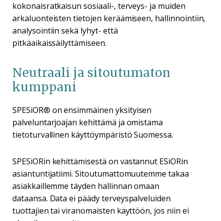
kokonaisratkaisun sosiaali-, terveys- ja muiden
arkaluonteisten tietojen keräämiseen, hallinnointiin,
analysointiin sekä lyhyt- että
pitkäaikaissäilyttämiseen.
Neutraali ja sitoutumaton
kumppani
SPESiOR® on ensimmäinen yksityisen
palveluntarjoajan kehittämä ja omistama
tietoturvallinen käyttöympäristö
Suomessa.
SPESiORin kehittämisestä on vastannut ESiORin
asiantuntijatiimi. Sitoutumattomuutemme takaa
asiakkaillemme täyden hallinnan omaan
dataansa. Data ei päädy terveyspalveluiden
tuottajien tai viranomaisten käyttöön, jos niin ei