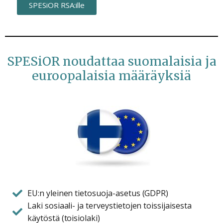
SPESiOR RSA:ille
SPESiOR noudattaa suomalaisia ja
euroopalaisia määräyksiä
EU:n yleinen tietosuoja-asetus (GDPR)
Laki sosiaali- ja terveystietojen toissijaisesta
käytöstä (toisiolaki)