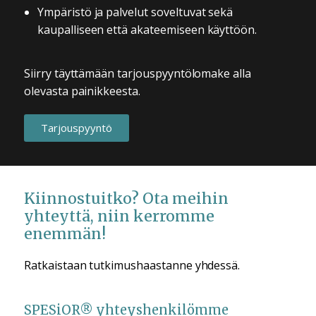
Ympäristö ja palvelut soveltuvat sekä
kaupalliseen että akateemiseen käyttöön.
Siirry täyttämään tarjouspyyntölomake alla
olevasta painikkeesta.
Tarjouspyyntö
Kiinnostuitko? Ota meihin
yhteyttä, niin kerromme
enemmän!
Ratkaistaan tutkimushaastanne yhdessä.
SPESiOR® yhteyshenkilömme