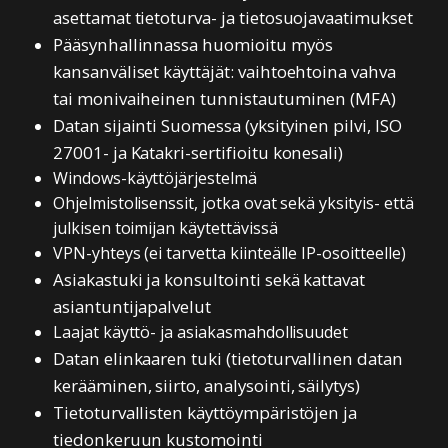
asettamat tietoturva- ja tietosuojavaatimukset
Pääsynhallinnassa huomioitu myös
kansanväliset käyttäjät: vaihtoehtoina vahva
tai monivaiheinen tunnistautuminen (MFA)
Datan sijainti Suomessa (yksityinen pilvi, ISO
27001- ja Katakri-sertifioitu konesali)
Windows-käyttöjärjestelmä
Ohjelmistolisenssit, jotka ovat sekä yksityis- että
julkisen toimijan käytettävissä
VPN-yhteys (ei tarvetta kiinteälle IP-osoitteelle)
Asiakastuki ja konsultointi sekä kattavat
asiantuntijapalvelut
Laajat
käyttö- ja asiakasmahdollisuudet
Datan elinkaaren tuki (tietoturvallinen datan
kerääminen, siirto, analysointi, säilytys)
Tietoturvallisten käyttöympäristöjen ja
tiedonkeruun kustomointi