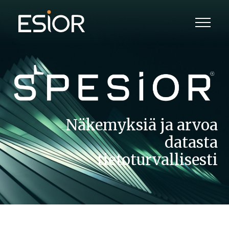
Näkemyksiä ja arvoa
datasta
tietoturvallisesti