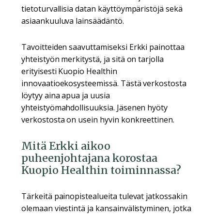
tietoturvallisia datan käyttöympäristöjä sekä
asiaankuuluva lainsäädäntö.
Tavoitteiden saavuttamiseksi Erkki painottaa
yhteistyön merkitystä, ja sitä on tarjolla
erityisesti Kuopio Healthin
innovaatioekosysteemissä. Tästä verkostosta
löytyy aina apua ja uusia
yhteistyömahdollisuuksia. Jäsenen hyöty
verkostosta on usein hyvin konkreettinen.
Mitä Erkki aikoo
puheenjohtajana korostaa
Kuopio Healthin toiminnassa?
Tärkeitä painopistealueita tulevat jatkossakin
olemaan viestintä ja kansainvälistyminen, jotka