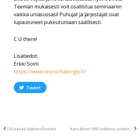
Teeman mukaisesti voit osallistua seminaariin
vaikka uniasussasi! Puhujat ja järjestäjät ovat
lupautuneet pukeutumaan säällisesti.
C U there!
Lisätiedot:
Erkki Soini
https://www.neurochallenge.fi/
Tweet
100 päivää lääketeollisuutta
Kansallinen RWE-tutkimus ustekinumabin käytöstä Crohnin taudin hoidossa Suomessa