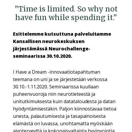
”Time is limited. So why not
have fun while spending it.”
Esittelemme kutsuttuna palveluitamme
Kansallisen neurokeskuksen
järjestämässä
Neurochallenge-
seminaarissa 30.10.2020.
I Have a Dream -innovaatiotapahtuman
teemana on uni ja se järjestetään verkossa
30.10.-1.11.2020. Seminaarissa kuullaan
puheenvuoroja niin neurotieteestä ja
unitutkimuksesta kuin datataloudesta ja datan
hyödyntämisestäkin. Paljon kiinnostavaa tietoa
unesta, palautumisesta ja tasapainoisesta
elämästä on luvassa, unohtamatta myöskään
aivoterveyttä ja kokonaisvaltaista hyvinvointia.