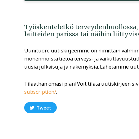
Työskenteletkö terveydenhuollossa, 
laitteiden parissa tai näihin liittyvi
Uunituore uutiskirjeemme on nimittäin valmiin
monenmoista tietoa terveys- ja vaikuttavuustut
uusia julkaisuja ja näkemyksiä. Lähetämme uuti
Tilaathan omasi pian! Voit tilata uutiskirjeen si
subscription/
.
Tweet