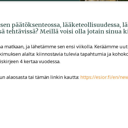
sen päätöksenteossa, lääketeollisuudessa, l
ssä tehtävissä? Meillä voisi olla jotain sinua 
a matkaan, ja lähetämme sen ensi viikolla. Keräämme uut
kimuksen alalta: kiinnostavia tulevia tapahtumia ja kohok
skirjeen 4 kertaa vuodessa.
vun alaosasta tai tämän linkin kautta:
https://esior.fi/en/new