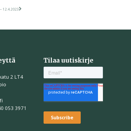
 – 12.4.2023
eyttä
Tilaa uutiskirje
katu 2 LT4
pio
fi
40 053 3971