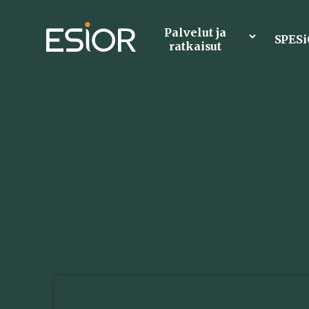
Palvelut ja
SPES
ratkaisut