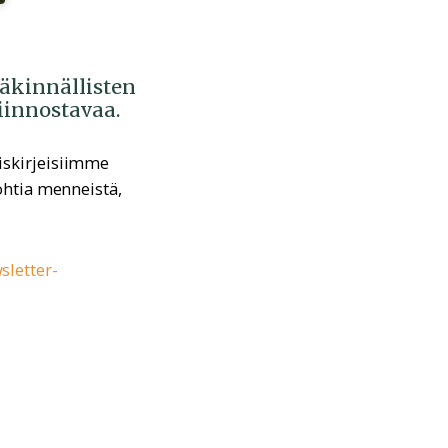
ääkinnällisten
kiinnostavaa.
iskirjeisiimme
ohtia menneistä,
sletter-