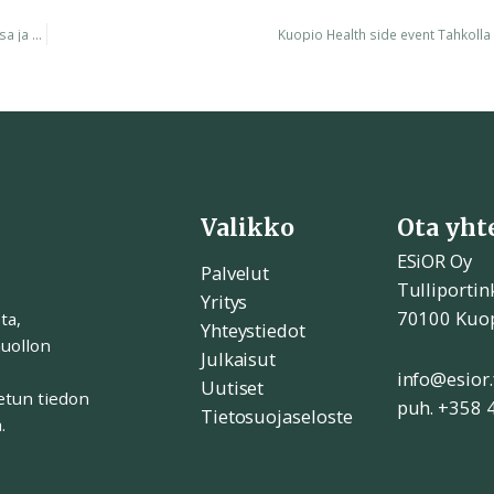
Katso video: Kustannusvaikuttavuustiedon merkitys toiminnan suunnittelussa ja päätöksenteossa
Kuopio Health side event Tahkolla
Valikko
Ota yht
ESiOR Oy
Palvelut
Tulliportin
Yritys
70100 Kuo
ta,
Yhteystiedot
huollon
Julkaisut
info@esior.
Uutiset
etun tiedon
puh. +358 
Tietosuojaseloste
.