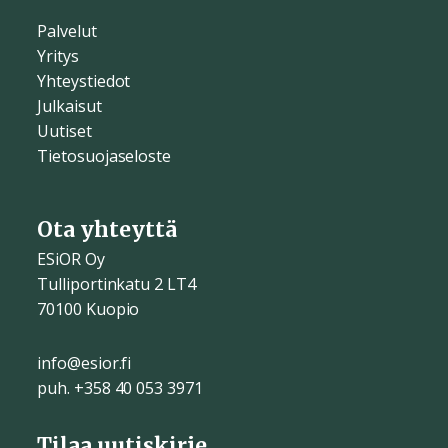
Palvelut
Yritys
Yhteystiedot
Julkaisut
Uutiset
Tietosuojaseloste
Ota yhteyttä
ESiOR Oy
Tulliportinkatu 2 LT4
70100 Kuopio
info@esior.fi
puh. +358 40 053 3971
Tilaa uutiskirje