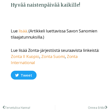
Hyvää naistenpäivää kaikille!
Lue
lisää
. (Artikkeli luettavissa Savon Sanomien
tilaajatunnuksilla.)
Lue lisää Zonta-järjestöstä seuraavista linkeistä:
Zonta II Kuopio
,
Zonta Suomi
,
Zonta
International
Tweet
Tervetuloa Hanna!
Onnea Erkki!