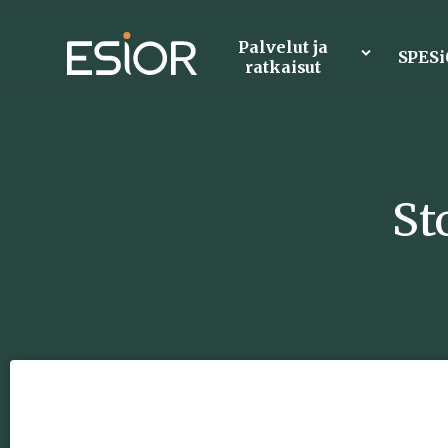
Palvelut ja
SPES
ratkaisut
St