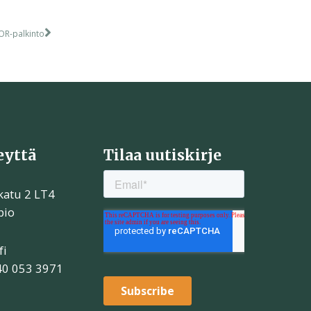
POR-palkinto
eyttä
Tilaa uutiskirje
katu 2 LT4
pio
fi
40 053 3971