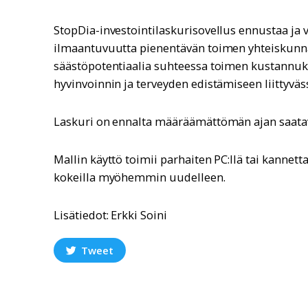
​StopDia-investointilaskurisovellus ennustaa ja 
ilmaantuvuutta pienentävän toimen yhteiskunnall
säästöpotentiaalia suhteessa toimen kustannuks
hyvinvoinnin ja terveyden edistämiseen liittyväs
​Laskuri on ennalta määräämättömän ajan saata
Mallin käyttö toimii parhaiten PC:llä tai kannetta
kokeilla myöhemmin uudelleen.
Lisätiedot: Erkki Soini​
Tweet