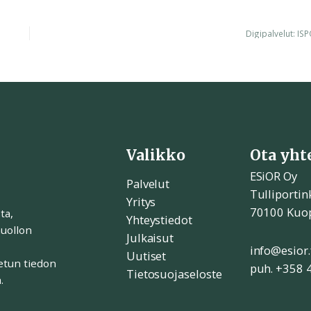
Digipalvelut: IS
Valikko
Ota yht
ESiOR Oy
Palvelut
Tulliportin
Yritys
70100 Kuo
ta,
Yhteystiedot
huollon
Julkaisut
info@esior.
Uutiset
etun tiedon
puh. +358 
Tietosuojaseloste
.