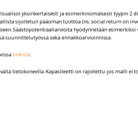
visualisoi yksinkertaisesti ja esimerkinomaisesti tyypin 2 
ista sijoitetun pääoman tuottoa (ns. social return on inve
een. Säästöpotentiaaliarvioita hyödynnetään esimerkiksi
sä suunnittelutyössä sekä ennakkoarvioinnissa. ​
vissa
linkistä
.
valla tietokoneella. Kapasiteetti on rajoitettu-jos malli ei 