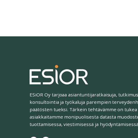
ESiOR Oy tarjoaa asiantuntijaratkaisuja, tutkimus
konsultointia ja työkaluja parempien terveyden
päätösten tueksi. Tärkein tehtävämme on tukea
asiakkaitamme monipuolisesta datasta muodost
tuottamisessa, viestimisessä ja hyödyntämisessä