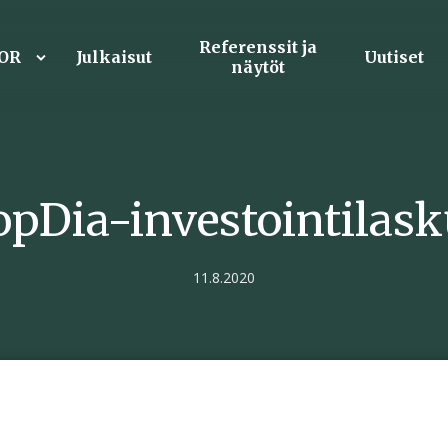
Referenssit ja
iOR
Julkaisut
Uutiset
näytöt
opDia-investointilask
11.8.2020