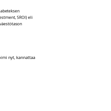
diabeteksen
stment, SROI) eli
 väestötason
toimi nyt, kannattaa