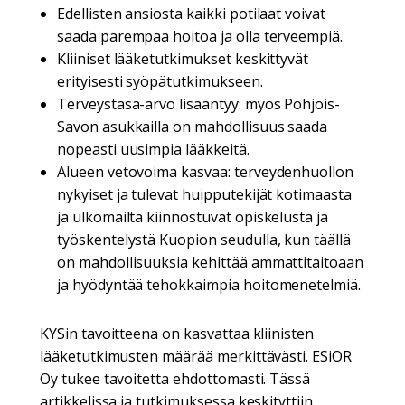
Edellisten ansiosta kaikki potilaat voivat
saada parempaa hoitoa ja olla terveempiä.
Kliiniset lääketutkimukset keskittyvät
erityisesti syöpätutkimukseen.
Terveystasa-arvo lisääntyy: myös Pohjois-
Savon asukkailla on mahdollisuus saada
nopeasti uusimpia lääkkeitä.
Alueen vetovoima kasvaa: terveydenhuollon
nykyiset ja tulevat huipputekijät kotimaasta
ja ulkomailta kiinnostuvat opiskelusta ja
työskentelystä Kuopion seudulla, kun täällä
on mahdollisuuksia kehittää ammattitaitoaan
ja hyödyntää tehokkaimpia hoitomenetelmiä.
KYSin tavoitteena on kasvattaa kliinisten
lääketutkimusten määrää merkittävästi. ESiOR
Oy tukee tavoitetta ehdottomasti. Tässä
artikkelissa ja tutkimuksessa keskityttiin