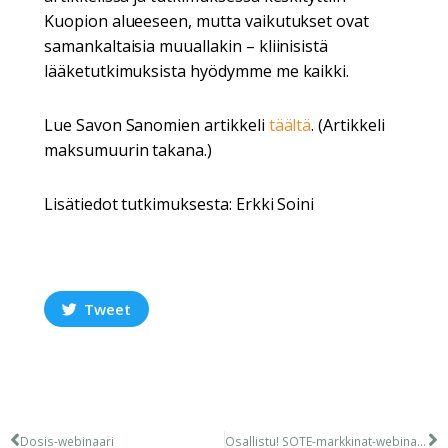
Kuopion alueeseen, mutta vaikutukset ovat
samankaltaisia muuallakin – kliinisistä
lääketutkimuksista hyödymme me kaikki.
Lue Savon Sanomien artikkeli
täältä
. (Artikkeli
maksumuurin takana.)
Lisätiedot tutkimuksesta: Erkki Soini
Tweet
Dosis-webinaari
Osallistu! SOTE-markkinat-webinaari 19.12.