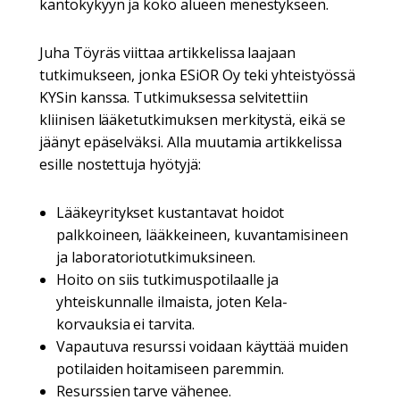
kantokykyyn ja koko alueen menestykseen.
Juha Töyräs viittaa artikkelissa laajaan
tutkimukseen, jonka ESiOR Oy teki yhteistyössä
KYSin kanssa. Tutkimuksessa selvitettiin
kliinisen lääketutkimuksen merkitystä, eikä se
jäänyt epäselväksi. Alla muutamia artikkelissa
esille nostettuja hyötyjä:
Lääkeyritykset kustantavat hoidot
palkkoineen, lääkkeineen, kuvantamisineen
ja laboratoriotutkimuksineen.
Hoito on siis tutkimuspotilaalle ja
yhteiskunnalle ilmaista, joten Kela-
korvauksia ei tarvita.
Vapautuva resurssi voidaan käyttää muiden
potilaiden hoitamiseen paremmin.
Resurssien tarve vähenee.