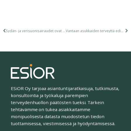
Sydän- ja verisuonisairaudet ovat Suomessa merkittävä huolenaihe
Vantaan asukkaiden terveyttä edistävä hanke toi hyviä tuloksia
ESiOR Oy tarjoaa asiantuntijaratkaisuja, tutkimusta,
konsultointia ja työkaluja parempien
terveydenhuollon päätösten tueksi. Tärkein
tehtävämme on tukea asiakkaitamme
monipuolisesta datasta muodostetun tiedon
tuottamisessa, viestimisessä ja hyödyntämisessä.