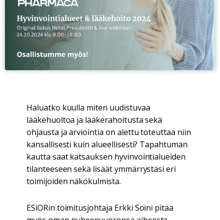
Haluatko kuulla miten uudistuvaa
lääkehuoltoa ja lääkerahoitusta sekä
ohjausta ja arviointia on alettu toteuttaa niin
kansallisesti kuin alueellisesti? Tapahtuman
kautta saat katsauksen hyvinvointialueiden
tilanteeseen sekä lisäät ymmärrystäsi eri
toimijoiden näkökulmista.
ESiORin toimitusjohtaja Erkki Soini pitää
myös oman puheenvuoronsa aiheesta-