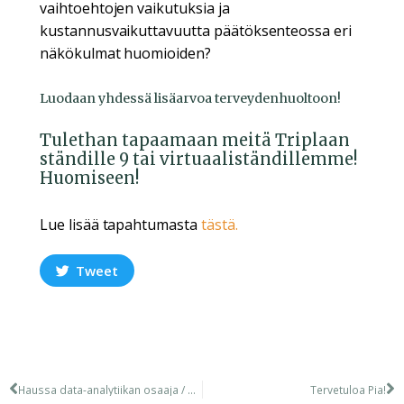
vaihtoehtojen vaikutuksia ja
kustannusvaikuttavuutta päätöksenteossa eri
näkökulmat huomioiden?
Luodaan yhdessä lisäarvoa terveydenhuoltoon!
Tulethan tapaamaan meitä Triplaan
ständille 9 tai virtuaaliständillemme!
Huomiseen!
Lue lisää tapahtumasta
tästä.
Tweet
Haussa data-analytiikan osaaja / ohjelmistokehittäjä!
Tervetuloa Pia!