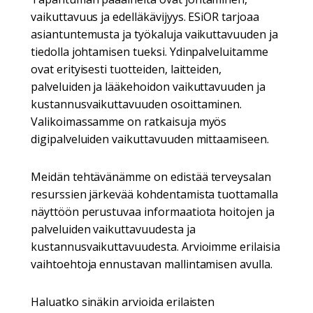
vaikuttavuus ja edelläkävijyys. ESiOR tarjoaa
asiantuntemusta ja työkaluja vaikuttavuuden ja
tiedolla johtamisen tueksi. Ydinpalveluitamme
ovat erityisesti tuotteiden, laitteiden,
palveluiden ja lääkehoidon vaikuttavuuden ja
kustannusvaikuttavuuden osoittaminen.
Valikoimassamme on ratkaisuja myös
digipalveluiden vaikuttavuuden mittaamiseen.
Meidän tehtävänämme on edistää terveysalan
resurssien järkevää kohdentamista tuottamalla
näyttöön perustuvaa informaatiota hoitojen ja
palveluiden vaikuttavuudesta ja
kustannusvaikuttavuudesta. Arvioimme erilaisia
vaihtoehtoja ennustavan mallintamisen avulla.
Haluatko sinäkin arvioida erilaisten